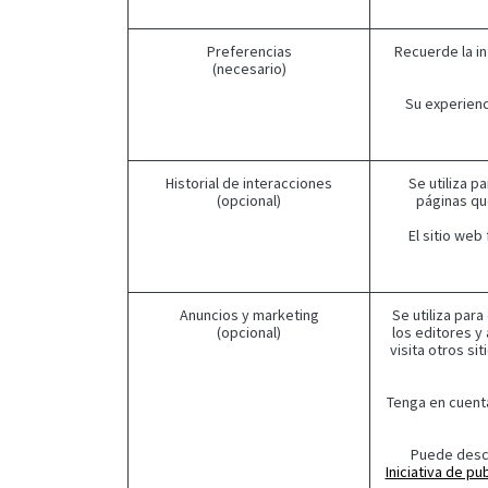
Preferencias
Recuerde la in
(necesario)
Su experienc
Historial de interacciones
Se utiliza p
(opcional)
páginas que
El sitio we
Anuncios y marketing
Se utiliza para
(opcional)
los editores y
visita otros s
Tenga en cuenta
Puede desca
Iniciativa de pu