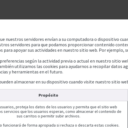
Unidades de negocio
Blog
Contacto
Eventos
Tecno
e nuestros servidores envían a su computadora o dispositivo cuan
stros servidores para que podamos proporcionar contenido contextu
 para apoyar sus actividades en nuestro sitio web. Por ejemplo, su
ferencias según la actividad previa o actual en nuestro sitio web 
mbién utilizamos las cookies para ayudarnos a recopilar datos agr
cias y herramientas en el futuro.
 pueden almacenar en su dispositivo cuando visite nuestro sitio we
Propósito
suarios, proteja los datos de los usuarios y permita que el sitio web
os servicios que los usuarios esperan, como almacenar el contenido de
sus carritos o permitir subir archivos.
no funcionará de forma apropiada si rechaza o descarta estas cookies.