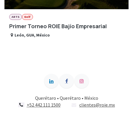
ARTS
Golf
Primer Torneo ROIE Bajío Empresarial
León
,
GUA
,
México
Querétaro • Querétaro • México
+52 442 111 1500
clientes@roie.mx