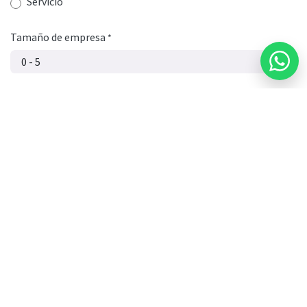
Servicio
Tamaño de empresa
*
C.P.
*
Puesto de trabajo
Vertical / Giro
Hospital, Restaurante, Entretenimiento, Moda, Consultorio, Fábrica,
Consultoría, etc..