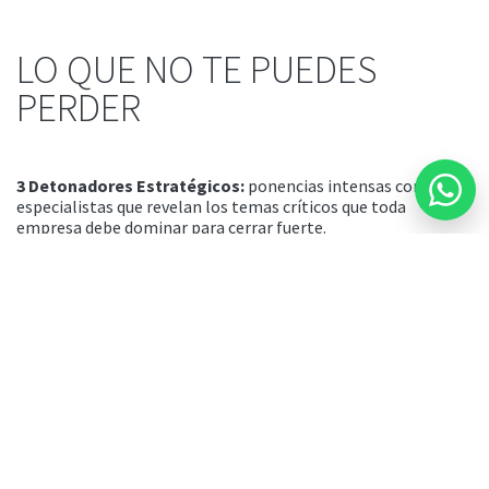
LO QUE NO TE PUEDES
PERDER
3 Detonadores Estratégicos
:
ponencias intensas con
especialistas que revelan los temas críticos que toda
empresa debe dominar para cerrar fuerte.
Networking con propósito
:
al término de los detonadores,
disfruta un espacio de networking a cargo de
NORIK
,
socio de
ROIE,
donde podrás conectar con líderes industriales,
cámaras, instituciones y otros empresarios de tu
sector.
Cada minuto perdido en este evento es una oportunidad
que tu competencia aprovechará.
Descubre Detonadores aquí
antes de que se agoten los
lugares.