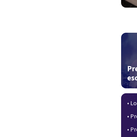
Pr
es
• L
• P
• P