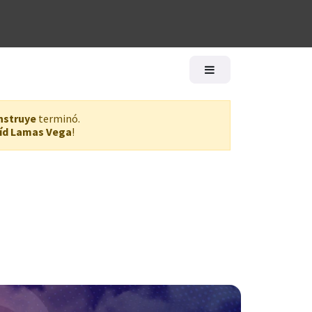
logía
Ayuda
nstruye
terminó.
íd Lamas Vega
!