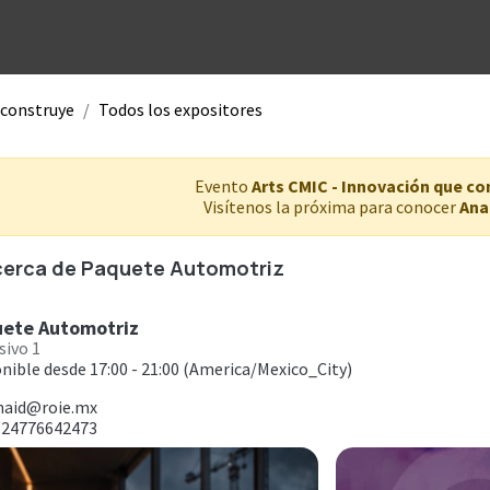
Unidades de negocio
Blog
Contacto
Eventos
Tecno
 construye
Todos los expositores
Evento
Arts CMIC - Innovación que co
Visítenos la próxima para conocer
Ana
erca de Paquete Automotriz
ete Automotriz
sivo 1
nible desde 17:00 - 21:00
(America/Mexico_City)
naid@roie.mx
24776642473