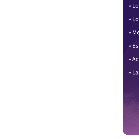
• L
• L
• M
• E
• A
• L