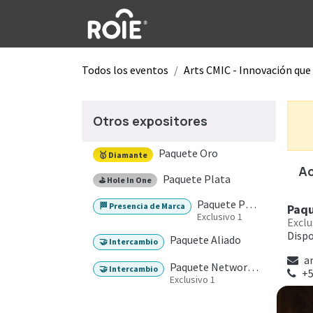
Ir al contenido
Todos los eventos
Arts CMIC - Innovación que
Otros expositores
Paquete Oro
🥇 Diamante
Ac
Paquete Plata
⛳ Hole In One
Paquete Premium
🏁 Presencia de Marca
Paqu
Exclusivo 1
Exclu
Dispo
Paquete Aliado
🤝 Intercambio
a
Paquete Networking
🤝 Intercambio
+5
Exclusivo 1