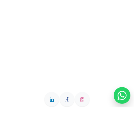
Querétaro • Querétaro • México
+52 442 111 1500
clientes@roie.mx