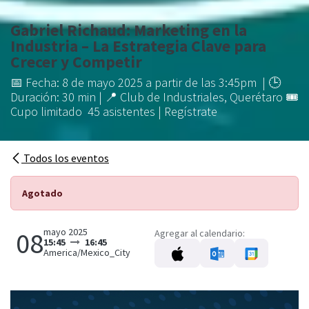
Gabriel Richaud: Marketing en la
Industria – La Estrategia Clave para
Crecer y Competir
📅 Fecha: 8 de mayo 2025 a partir de las 3:45pm | 🕒
Duración: 30 min | 📍 Club de Industriales, Querétaro 🎟
Cupo limitado 45 asistentes | Regístrate
Todos los eventos
Agotado
mayo 2025
08
Agregar al calendario:
15:45
16:45
America/Mexico_City