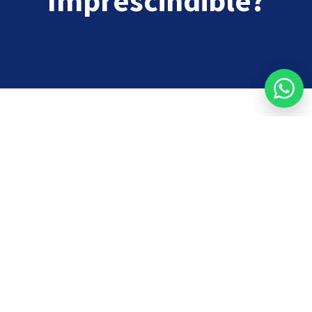
Imprescindible?
Descubre los activos intangibles
que definen el valor real de tu empresa y cómo
protegerlos legalmente​
Aprende a registrar
y resguardar marcas, patentes, secretos
industriales y certificaciones clave