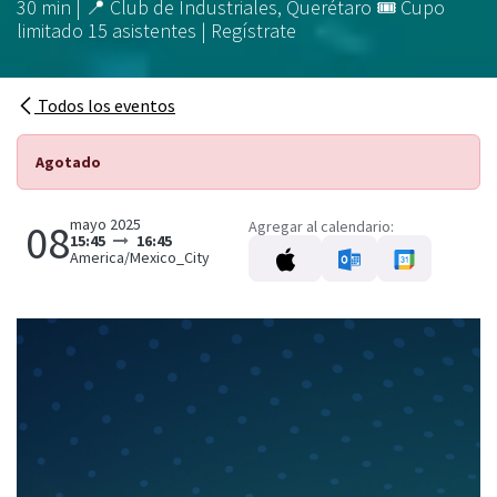
30 min | 📍 Club de Industriales, Querétaro 🎟 Cupo
limitado 15 asistentes | Regístrate
Todos los eventos
Agotado
mayo 2025
08
Agregar al calendario:
15:45
16:45
America/Mexico_City