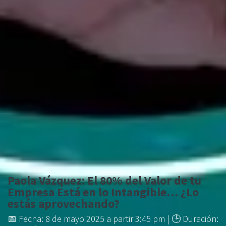
Paola Vázquez: El 80% del Valor de tu
Empresa Está en lo Intangible… ¿Lo
estás aprovechando?
📅 Fecha: 8 de mayo 2025 a partir 3:45 pm | 🕒 Duración: