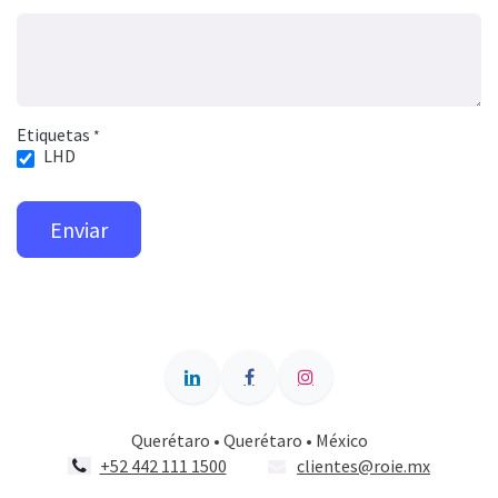
Etiquetas
*
LHD
Enviar
Querétaro • Querétaro • México
+52 442 111 1500
clientes@roie.mx