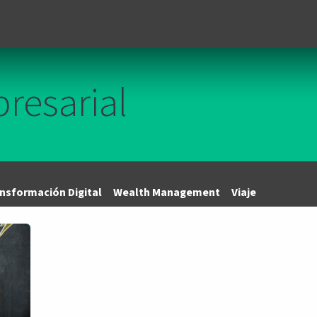
Unidades de negocio
Blog
Contacto
Eventos
Tecno
resarial
nsformación Digital
Wealth Management
Viaje