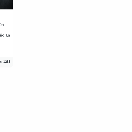
ión
año. La
1235