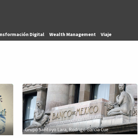
Unidades de negocio
Blog
Contacto
Eventos
Tecno
nsformación Digital
Wealth Management
Viaje
Grupo Santoyo Lara, Rodrigo García Cue