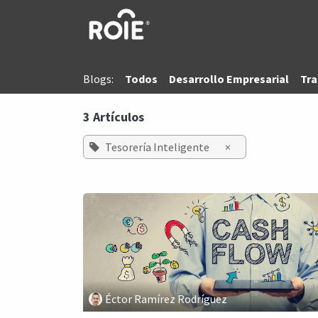
Ir al contenido
Blogs:
Todos
Desarrollo Empresarial
Tra
3 Artículos
Tesorería Inteligente
×
Éctor Ramírez Rodríguez