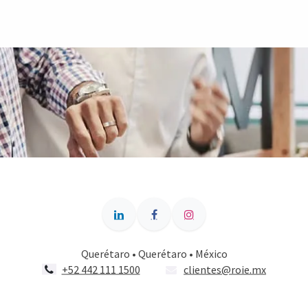
Querétaro • Querétaro • México
+52 442 111 1500
clientes@roie.mx