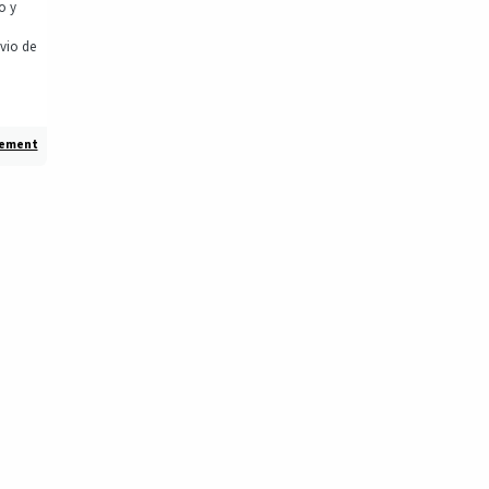
o y
vio de
gement