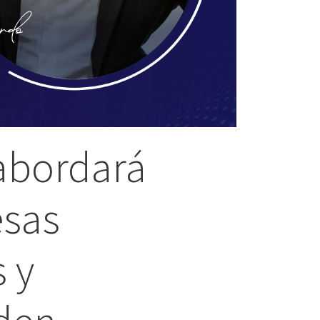
abordará
esas
 y