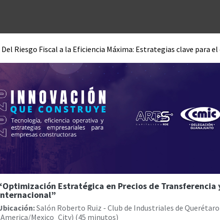
Unidades de negocio
Blog
Contacto
Eventos
Tecno
Del Riesgo Fiscal a la Eficiencia Máxima: Estrategias clave para el
“Optimización Estratégica en Precios de Transferencia 
Internacional”
Ubicación:
Salón Roberto Ruiz - Club de Industriales de Querétaro
(
America/Mexico_City
) (
45 minutos
)