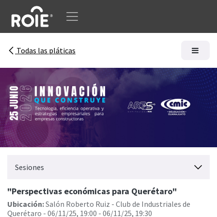
Ir al contenido
Todas las pláticas
Sesiones
"Perspectivas económicas para Querétaro"
Ubicación:
Salón Roberto Ruiz - Club de Industriales de
Querétaro
-
06/11/25, 19:00
-
06/11/25, 19:30