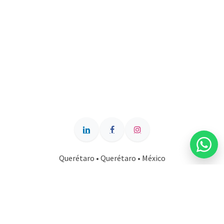
Querétaro • Querétaro • México
+52 442 111 1500
clientes@roie.mx