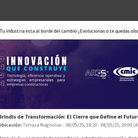
Unidades de negocio
Blog
Contacto
Eventos
Tecno
 Tu industria esta al borde del cambio ¿Evolucionas o te quedas ob
Brindis de Transformación: El Cierre que Define el Futu
Ubicación:
Terraza Magnolias
-
08/05/25, 18:20
-
08/05/25, 20:00
(
A
Después de una jornada de aprendizaje, estrategia y conexión, lle