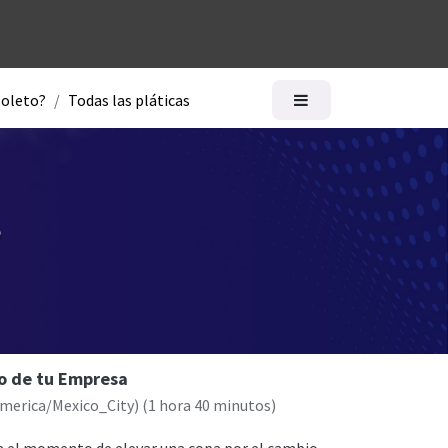
logía
Ayuda
soleto?
Todas las pláticas
ro de tu Empresa
merica/Mexico_City
) (
1 hora 40 minutos
)
ga el momento de elevar una copa por el cambio,