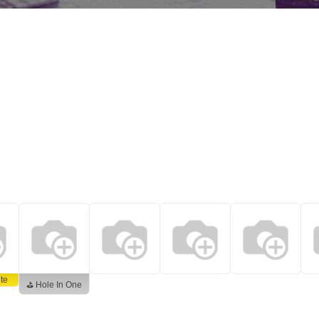
te
⛳ Hole In One
Querétaro • Querétaro • México