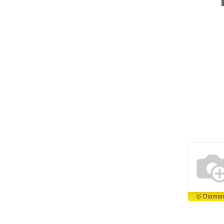
🥇 Diaman