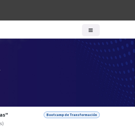
logía
Ayuda
ras”
Bootcamp de Transformación
s
)