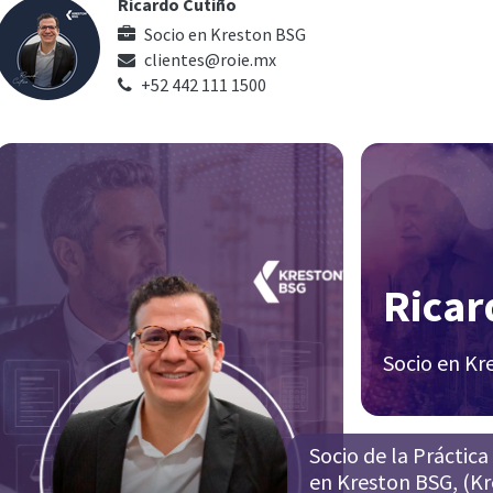
Ricardo Cutiño
Socio
en
Kreston BSG
clientes@roie.mx
+52 442 111 1500
Ricar
Socio en Kr
Socio de la Práctica
en Kreston BSG, (Kr