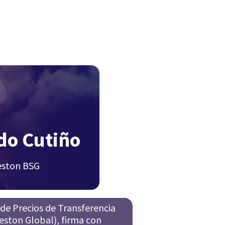
do Cutiño
eston BSG
 de Precios de Transferencia
eston Global), firma con