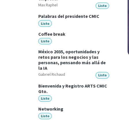
Max Raphel
Listo
Palabras del presidente CMIC
Listo
Coffee break
Listo
México 2035, oportunidades y
retos para los negocios y las
personas, pensando más allá de
la IA
Gabriel Richaud
Listo
Bienvenida y Registro ARTS CMIC
Gto.
Listo
Networking
Listo