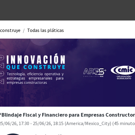
Unidades de negocio
Blog
Contacto
Eventos
Tecno
 construye
Todas las pláticas
“Blindaje Fiscal y Financiero para Empresas Constructo
25/06/26, 17:30
-
25/06/26, 18:15
(
America/Mexico_City
) (
45 minuto