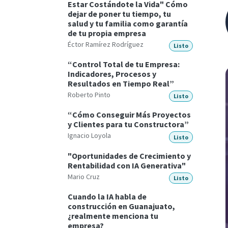
Estar Costándote la Vida" Cómo
dejar de poner tu tiempo, tu
salud y tu familia como garantía
de tu propia empresa
Éctor Ramírez Rodríguez
Listo
“Control Total de tu Empresa:
Indicadores, Procesos y
Resultados en Tiempo Real”
Roberto Pinto
Listo
“Cómo Conseguir Más Proyectos
y Clientes para tu Constructora”
Ignacio Loyola
Listo
"Oportunidades de Crecimiento y
Rentabilidad con IA Generativa"
Mario Cruz
Listo
Cuando la IA habla de
construcción en Guanajuato,
¿realmente menciona tu
empresa?