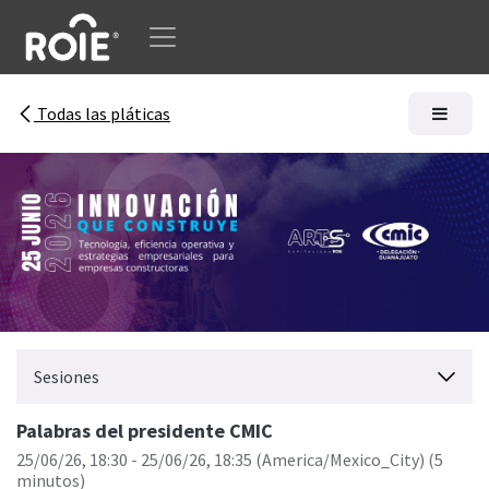
Ir al contenido
Todas las pláticas
Sesiones
Palabras del presidente CMIC
25/06/26, 18:30
-
25/06/26, 18:35
(
America/Mexico_City
) (
5
minutos
)