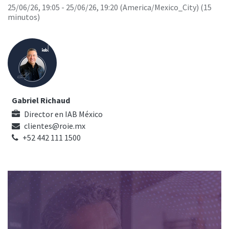
25/06/26, 19:05
-
25/06/26, 19:20
(
America/Mexico_City
) (
15
minutos
)
Gabriel Richaud
Director
en
IAB México
clientes@roie.mx
+52 442 111 1500