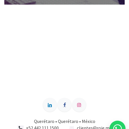
Querétaro • Querétaro • México
+52 442 111 1500
clientes@roie.mx