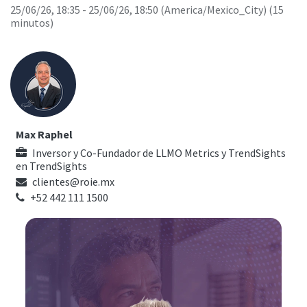
25/06/26, 18:35
-
25/06/26, 18:50
(
America/Mexico_City
) (
15
minutos
)
Max Raphel
Inversor y Co-Fundador de LLMO Metrics y TrendSights
en
TrendSights
clientes@roie.mx
+52 442 111 1500